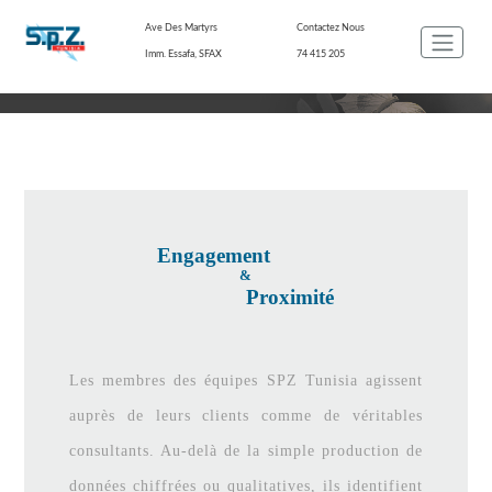
Ave Des Martyrs
Contactez Nous
Imm. Essafa, SFAX
74 415 205
NOTRE PHILOSOPHIE
Engagement
&
Proximité
Les membres des équipes SPZ Tunisia agissent
auprès de leurs clients comme de véritables
consultants. Au-delà de la simple production de
données chiffrées ou qualitatives, ils identifient